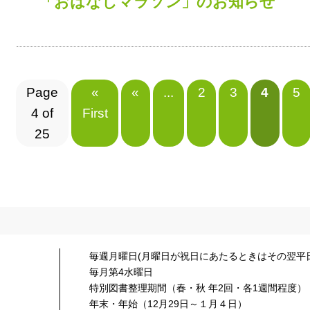
「おはなしマラソン」のお知らせ
Page
«
«
...
2
3
4
5
4 of
First
25
毎週月曜日(月曜日が祝日にあたるときはその翌平日
毎月第4水曜日
特別図書整理期間（春・秋 年2回・各1週間程度）
年末・年始（12月29日～１月４日）