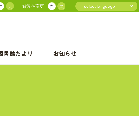
背景色変更
select language
中
大
白
黒
図書館だより
お知らせ