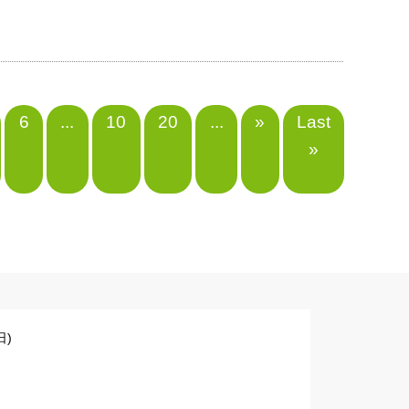
6
...
10
20
...
»
Last
»
)