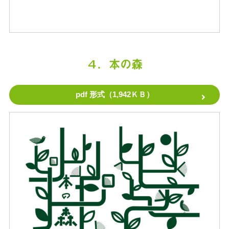
４．本の森
pdf 形式（1,942ＫＢ）