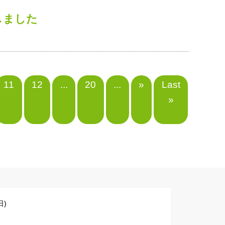
しました
11
12
...
20
...
»
Last
»
)