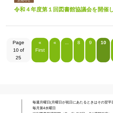
お知らせ
令和４年度第１回図書館協議会を開催
Page
«
«
...
8
9
10
10 of
First
25
毎週月曜日(月曜日が祝日にあたるときはその翌平日
毎月第4水曜日