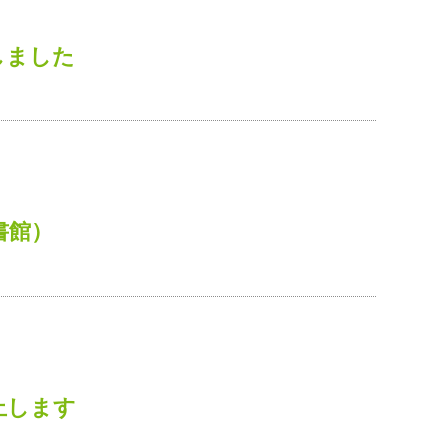
しました
書館）
止します