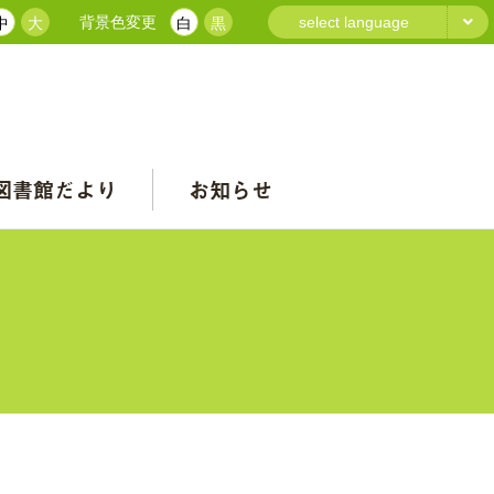
背景色変更
select language
中
大
白
黒
図書館だより
お知らせ