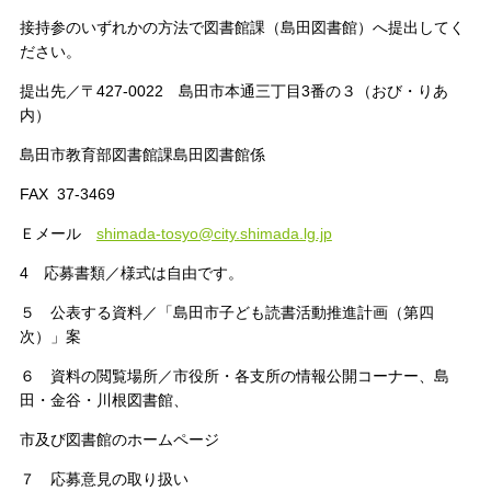
接持参のいずれかの方法で図書館課（島田図書館）へ提出してく
ださい。
提出先／〒427-0022 島田市本通三丁目3番の３（おび・りあ
内）
島田市教育部図書館課島田図書館係
FAX 37-3469
Ｅメール
shimada-tosyo@city.shimada.lg.jp
4 応募書類／様式は自由です。
５ 公表する資料／「島田市子ども読書活動推進計画（第四
次）」案
６ 資料の閲覧場所／市役所・各支所の情報公開コーナー、島
田・金谷・川根図書館、
市及び図書館のホームページ
７ 応募意見の取り扱い