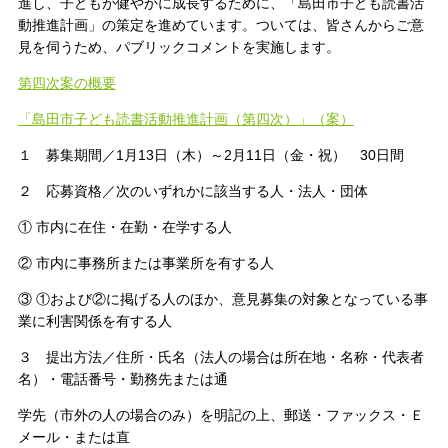
進し、子どもが健やかに成長するために、「島田市子ども読書活
動推進計画」の策定を進めています。ついては、皆さんからご意
見を伺うため、パブリックコメントを実施します。
第四次案の概要
「島田市子ども読書活動推進計画（第四次）」（案）
１ 募集期間／1月13日（木）～2月11日（金・祝） 30日間
２ 応募資格／次のいずれかに該当する人・法人・団体
① 市内に在住・在勤・在学する人
② 市内に事務所または事業所を有する人
③ ①および②に掲げる人のほか、意見募集の対象となっている事
業に利害関係を有する人
３ 提出方法／住所・氏名（法人の場合は所在地・名称・代表者
名）・電話番号・勤務先または通
学先（市外の人の場合のみ）を明記の上、郵送・ファックス・Ｅ
メール・または直