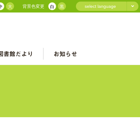
背景色変更
select language
中
大
白
黒
図書館だより
お知らせ