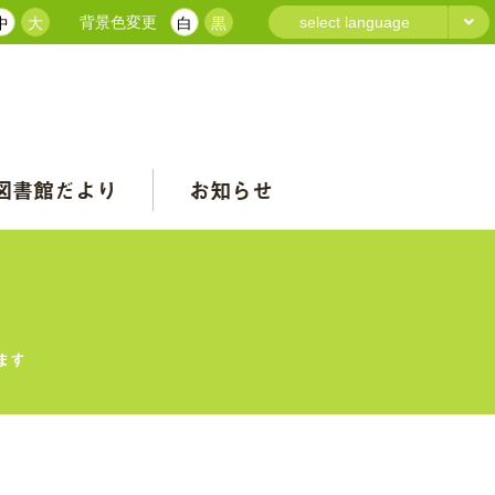
背景色変更
select language
中
大
白
黒
図書館だより
お知らせ
ます