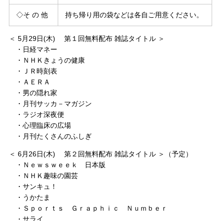
◇そ の 他
持ち帰り用の袋などは各自ご用意ください。
＜ 5月29日(木) 第１回無料配布 雑誌タイトル ＞
・日経マネー
・ＮＨＫきょうの健康
・ＪＲ時刻表
・ＡＥＲＡ
・男の隠れ家
・月刊サッカ－マガジン
・ラジオ深夜便
・心理臨床の広場
・月刊たくさんのふしぎ
＜ 6月26日(木) 第２回無料配布 雑誌タイトル ＞（予定）
・Ｎｅｗｓｗｅｅｋ 日本版
・ＮＨＫ趣味の園芸
・サンキュ！
・うかたま
・Ｓｐｏｒｔｓ Ｇｒａｐｈｉｃ Ｎｕｍｂｅｒ
・サライ