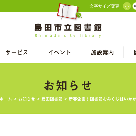
文字サイズ変更
小
サービス
イベント
施設案内
お知らせ
ホーム
>
お知らせ
>
島田図書館
>
新春企画！図書館おみくじはいか