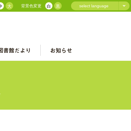
背景色変更
select language
中
大
白
黒
図書館だより
お知らせ
が