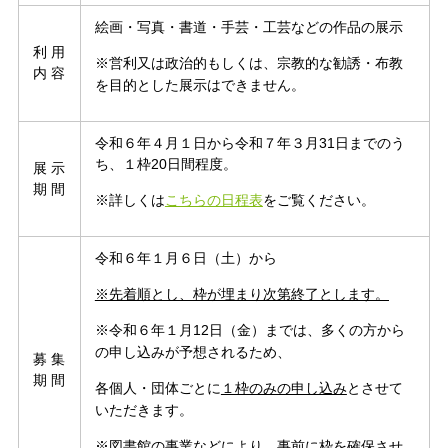
絵画・写真・書道・手芸・工芸などの作品の展示
利 用
※営利又は政治的もしくは、宗教的な勧誘・布教
内 容
を目的とした展示はできません。
令和６年４月１日から令和７年３月31日までのう
ち、１枠20日間程度。
展 示
期 間
※詳しくは
こちらの日程表
をご覧ください。
令和６年１月６日（土）から
※先着順とし、枠が埋まり次第終了とします。
※令和６年１月12日（金）までは、多くの方から
の申し込みが予想されるため、
募 集
期 間
各個人・団体ごとに
１枠のみの申し込み
とさせて
いただきます。
※図書館の事業などにより、事前に枠を確保させ