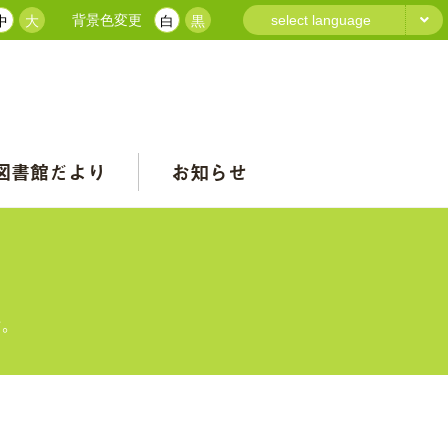
背景色変更
select language
中
大
白
黒
図書館だより
お知らせ
す。