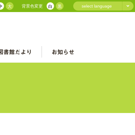
背景色変更
select language
中
大
白
黒
図書館だより
お知らせ