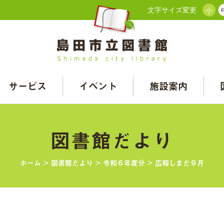
文字サイズ変更
小
サービス
イベント
施設案内
図書館だより
ホーム
>
図書館だより
>
令和６年度分
>
広報しまだ９月