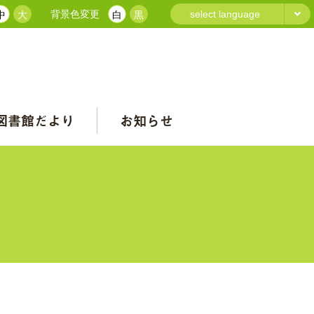
背景色変更
select language
中
大
白
黒
図書館だより
お知らせ