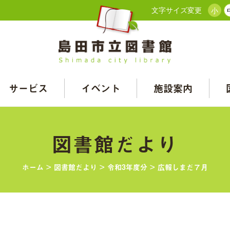
文字サイズ変更
小
サービス
イベント
施設案内
図書館だより
ホーム
>
図書館だより
>
令和3年度分
>
広報しまだ７月