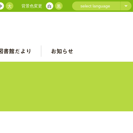
背景色変更
select language
中
大
白
黒
図書館だより
お知らせ