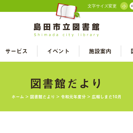
文字サイズ変更
小
サービス
イベント
施設案内
図書館だより
ホーム
>
図書館だより
>
令和元年度分
>
広報しまだ10月