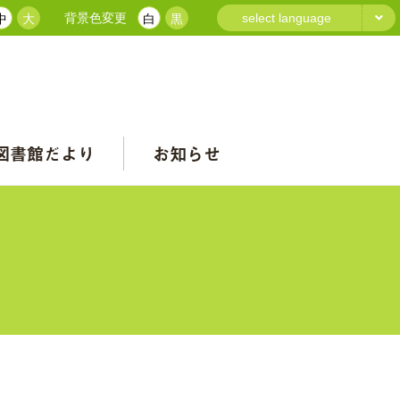
背景色変更
select language
中
大
白
黒
図書館だより
お知らせ